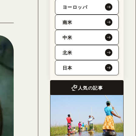
ヨーロッパ
南米
中米
北米
日本
人気の記事