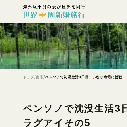
トップ
/
南米
/
ペンソノで沈没生活3日目 いなり寿司に挑戦!
ペンソノで沈没生活3
ラグアイその5