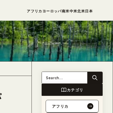
アフリカ
ヨーロッパ
南米
中米
北米
日本
カテゴリ
パ
アフリカ