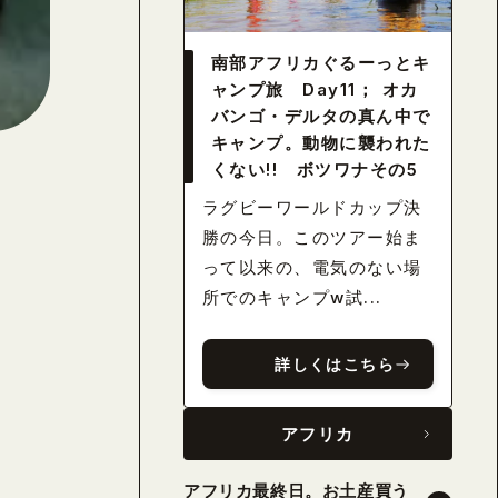
南部アフリカぐるーっとキ
ャンプ旅 Day11； オカ
バンゴ・デルタの真ん中で
キャンプ。動物に襲われた
くない!! ボツワナその5
ラグビーワールドカップ決
勝の今日。このツアー始ま
って以来の、電気のない場
所でのキャンプw試...
詳しくはこちら
アフリカ
アフリカ最終日。お土産買う