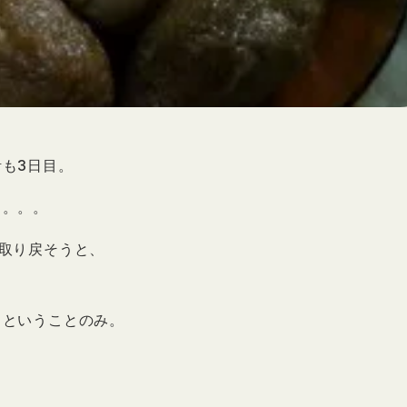
も3日目。
く。。。
取り戻そうと、
るということのみ。