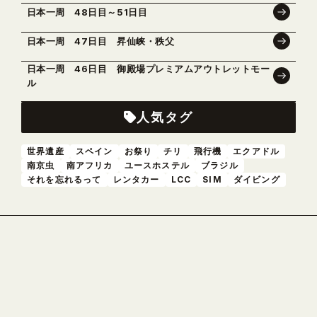
日本一周 48日目～51日目
日本一周 47日目 昇仙峡・秩父
日本一周 46日目 御殿場プレミアムアウトレットモー
ル
人気タグ
世界遺産
スペイン
お祭り
チリ
飛行機
エクアドル
南京虫
南アフリカ
ユースホステル
ブラジル
それを忘れるって
レンタカー
LCC
SIM
ダイビング