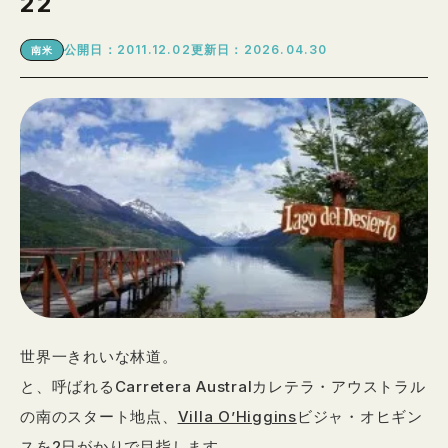
22
公開日：2011.12.02
更新日：2026.04.30
南米
世界一きれいな林道。
と、呼ばれるCarretera Australカレテラ・アウストラル
の南のスタート地点、
Villa O’Higgins
ビジャ・オヒギン
スを2日がかりで目指します。