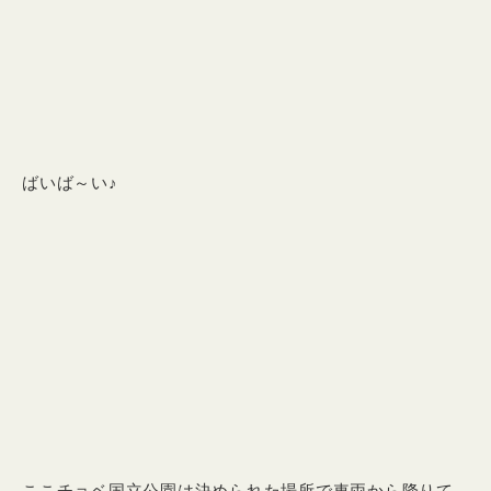
ばいば～い♪
ここチョベ国立公園は決められた場所で車両から降りて