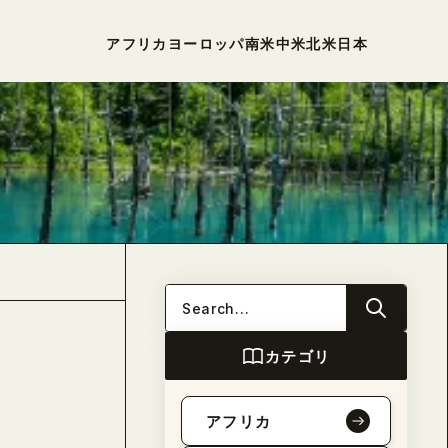
アフリカ
ヨーロッパ
南米
中米
北米
日本
カテゴリ
アフリカ