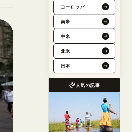
ヨーロッパ
南米
中米
北米
日本
人気の記事