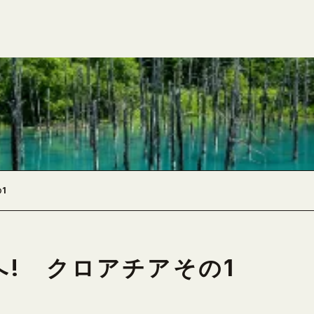
1
へ! クロアチアその1