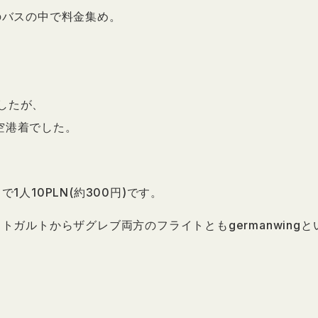
のバスの中で料金集め。
、
ましたが、
分空港着でした。
人10PLN(約300円)です。
ガルトからザグレブ両方のフライトともgermanwingと