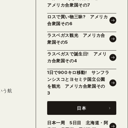
アメリカ合衆国その7
ロスで買い物三昧? アメリカ
合衆国その6
ラスベガス観光 アメリカ合
衆国その5
ラスベガスで誕生日! アメリ
カ合衆国その4
1日で900キロ移動! サンフラ
ンシスコとヨセミテ国立公園
を観光 アメリカ合衆国その
いう航
3
日本
日本一周 5日目 北海道・阿