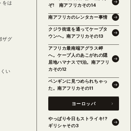
トをは
ぞ! 南アフリカその14
南アフリカのレンタカー事情
クジラ街道を通ってケープタ
ウンへ。南アフリカその13
都ザグ
アフリカ最南端アグラス岬
へ。ケープ人のあこがれの隠
居地ハマナスで1泊。南アフリ
カその12
にくい
ペンギンに見つめられちゃっ
た。南アフリカその11
ヨーロッパ
やっぱり今日もストライキ!?
ギリシャその3