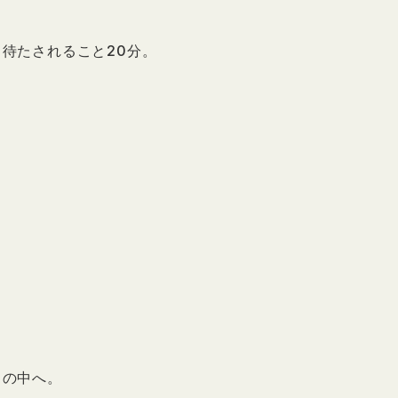
待たされること20分。
スの中へ。