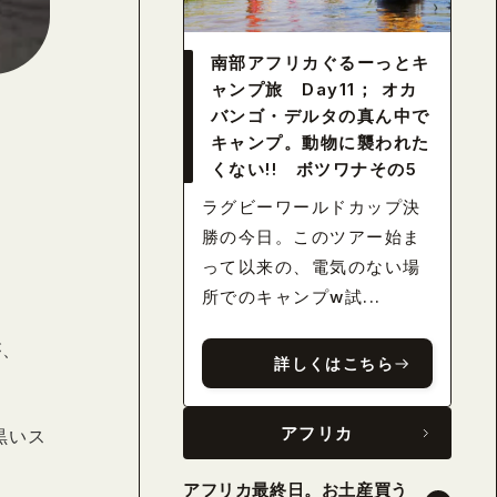
南部アフリカぐるーっとキ
ャンプ旅 Day11； オカ
バンゴ・デルタの真ん中で
キャンプ。動物に襲われた
くない!! ボツワナその5
ラグビーワールドカップ決
勝の今日。このツアー始ま
って以来の、電気のない場
所でのキャンプw試...
が、
詳しくはこちら
アフリカ
黒いス
アフリカ最終日。お土産買う