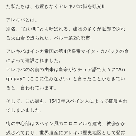
た私たちは、心置きなくアレキパの街を観光!!
アレキパとは。
別名、“白い町”とも呼ばれる、建物の多くが近郊で採れ
る火山岩で造られた、ペルー第2の都市。
アレキパはインカ帝国の第4代皇帝マイタ・カパックの命
によって建設されました。
アレキパの名前の由来は皇帝がケチュア語で人々に”Ari
qhipay”（ここに住みなさい）と言ったことからきてい
ると、言われています。
そして、この街も、1540年スペイン人によって征服され
てしまいました。
街の中心部はスペイン風のコロニアルな建物、教会がが
残されており、世界遺産にアレキパ歴史地区として登録