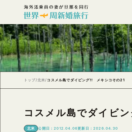
トップ
/
北米
/
コスメル島でダイビング!! メキシコその21
コスメル島でダイビング
北米
公開日：2012.04.06
更新日：2026.04.30