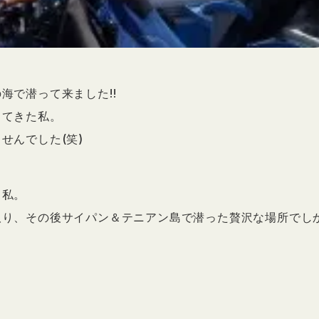
海で潜って来ました!!
ってきた私。
せんでした(笑)
る私。
取り、その後サイパン＆テニアン島で潜った贅沢な場所でし