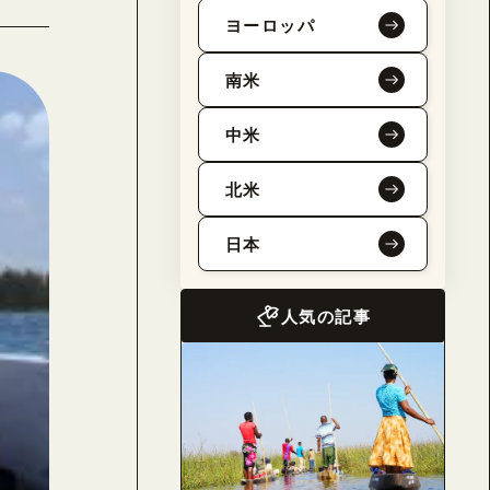
ヨーロッパ
南米
中米
北米
日本
人気の記事