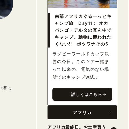
南部アフリカぐるーっとキ
ャンプ旅 Day11； オカ
バンゴ・デルタの真ん中で
キャンプ。動物に襲われた
くない!! ボツワナその5
ラグビーワールドカップ決
勝の今日。このツアー始ま
って以来の、電気のない場
所でのキャンプw試...
か潜っ
詳しくはこちら
アフリカ
アフリカ最終日。お土産買う