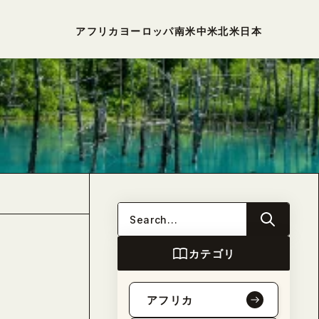
アフリカ
ヨーロッパ
南米
中米
北米
日本
カテゴリ
アフリカ