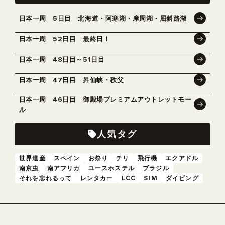
日本一周 5日目 北海道・阿寒湖・摩周湖・屈斜路湖
日本一周 52日目 最終日！
日本一周 48日目～51日目
日本一周 47日目 昇仙峡・秩父
日本一周 46日目 御殿場プレミアムアウトレットモー
ル
人気タグ
世界遺産
スペイン
お祭り
チリ
飛行機
エクアドル
南京虫
南アフリカ
ユースホステル
ブラジル
それを忘れるって
レンタカー
LCC
SIM
ダイビング