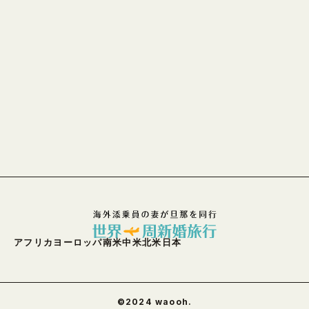
アフリカ
ヨーロッパ
南米
中米
北米
日本
©︎2024 waooh.