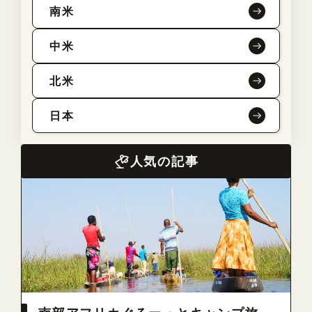
南米
中米
北米
日本
人気の記事