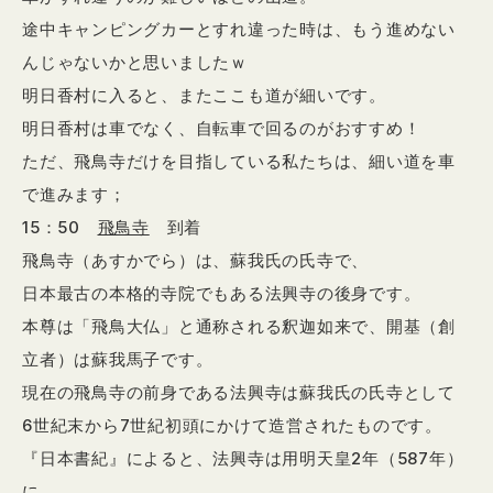
途中キャンピングカーとすれ違った時は、もう進めない
んじゃないかと思いましたｗ
明日香村に入ると、またここも道が細いです。
明日香村は車でなく、自転車で回るのがおすすめ！
ただ、飛鳥寺だけを目指している私たちは、細い道を車
で進みます；
15：50
飛鳥寺
到着
飛鳥寺（あすかでら）は、蘇我氏の氏寺で、
日本最古の本格的寺院でもある法興寺の後身です。
本尊は「飛鳥大仏」と通称される釈迦如来で、開基（創
立者）は蘇我馬子です。
現在の飛鳥寺の前身である法興寺は蘇我氏の氏寺として
6世紀末から7世紀初頭にかけて造営されたものです。
『日本書紀』によると、法興寺は用明天皇2年（587年）
に