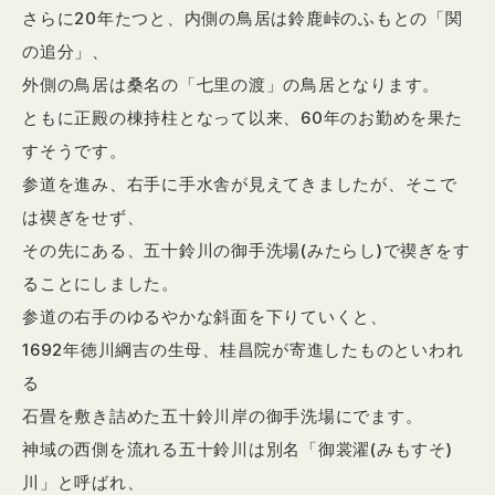
さらに20年たつと、内側の鳥居は鈴鹿峠のふもとの「関
の追分」、
外側の鳥居は桑名の「七里の渡」の鳥居となります。
ともに正殿の棟持柱となって以来、60年のお勤めを果た
すそうです。
参道を進み、右手に手水舎が見えてきましたが、そこで
は禊ぎをせず、
その先にある、五十鈴川の御手洗場(みたらし)で禊ぎをす
ることにしました。
参道の右手のゆるやかな斜面を下りていくと、
1692年徳川綱吉の生母、桂昌院が寄進したものといわれ
る
石畳を敷き詰めた五十鈴川岸の御手洗場にでます。
神域の西側を流れる五十鈴川は別名「御裳濯(みもすそ)
川」と呼ばれ、