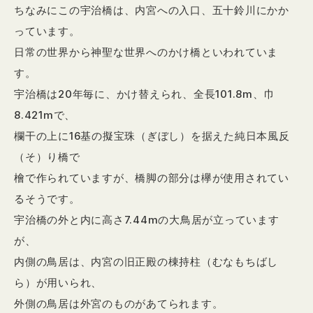
ちなみにこの宇治橋は、内宮への入口、五十鈴川にかか
っています。
日常の世界から神聖な世界へのかけ橋といわれていま
す。
宇治橋は20年毎に、かけ替えられ、全長101.8m、巾
8.421mで、
欄干の上に16基の擬宝珠（ぎぼし）を据えた純日本風反
（そ）り橋で
檜で作られていますが、橋脚の部分は欅が使用されてい
るそうです。
宇治橋の外と内に高さ7.44mの大鳥居が立っています
が、
内側の鳥居は、内宮の旧正殿の棟持柱（むなもちばし
ら）が用いられ、
外側の鳥居は外宮のものがあてられます。