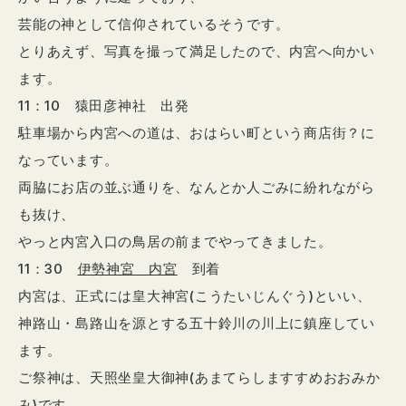
芸能の神として信仰されているそうです。
とりあえず、写真を撮って満足したので、内宮へ向かい
ます。
11：10 猿田彦神社 出発
駐車場から内宮への道は、おはらい町という商店街？に
なっています。
両脇にお店の並ぶ通りを、なんとか人ごみに紛れながら
も抜け、
やっと内宮入口の鳥居の前までやってきました。
11：30
伊勢神宮 内宮
到着
内宮は、正式には皇大神宮(こうたいじんぐう)といい、
神路山・島路山を源とする五十鈴川の川上に鎮座してい
ます。
ご祭神は、天照坐皇大御神(あまてらしますすめおおみか
み)です。