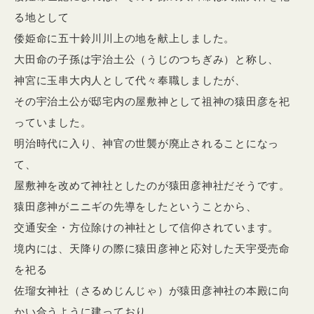
る地として
倭姫命に五十鈴川川上の地を献上しました。
大田命の子孫は宇治土公（うじのつちぎみ）と称し、
神宮に玉串大内人として代々奉職しましたが、
その宇治土公が邸宅内の屋敷神として祖神の猿田彦を祀
っていました。
明治時代に入り、神官の世襲が廃止されることになっ
て、
屋敷神を改めて神社としたのが猿田彦神社だそうです。
猿田彦神がニニギの先導をしたということから、
交通安全・方位除けの神社として信仰されています。
境内には、天降りの際に猿田彦神と応対した天宇受売命
を祀る
佐瑠女神社（さるめじんじゃ）が猿田彦神社の本殿に向
かい合うように建っており、