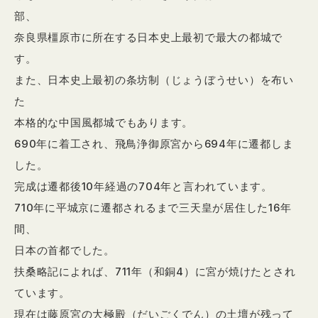
部、
奈良県橿原市に所在する日本史上最初で最大の都城で
す。
また、日本史上最初の条坊制（じょうぼうせい）を布い
た
本格的な中国風都城でもあります。
690年に着工され、飛鳥浄御原宮から694年に遷都しま
した。
完成は遷都後10年経過の704年と言われています。
710年に平城京に遷都されるまで三天皇が居住した16年
間、
日本の首都でした。
扶桑略記によれば、711年（和銅4）に宮が焼けたとされ
ています。
現在は藤原宮の大極殿（だいごくでん）の土壇が残って