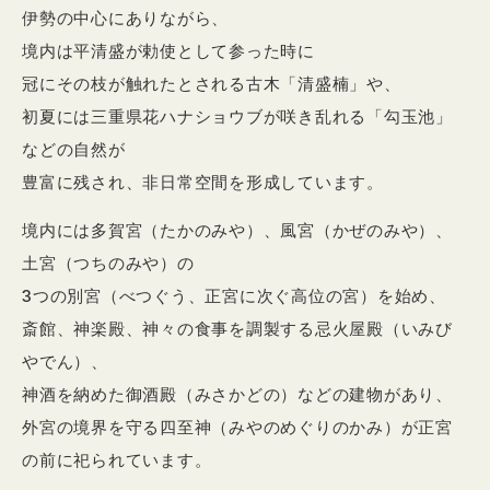
伊勢の中心にありながら、
境内は平清盛が勅使として参った時に
冠にその枝が触れたとされる古木「清盛楠」や、
初夏には三重県花ハナショウブが咲き乱れる「勾玉池」
などの自然が
豊富に残され、非日常空間を形成しています。
境内には多賀宮（たかのみや）、風宮（かぜのみや）、
土宮（つちのみや）の
3つの別宮（べつぐう、正宮に次ぐ高位の宮）を始め、
斎館、神楽殿、神々の食事を調製する忌火屋殿（いみび
やでん）、
神酒を納めた御酒殿（みさかどの）などの建物があり、
外宮の境界を守る四至神（みやのめぐりのかみ）が正宮
の前に祀られています。