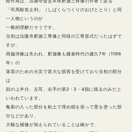
鞍作鳥は、法隆寺金堂本尊釈迦三尊像の作者である
「司馬鞍首止利」（しばくらつくりのおびととり）と同
一人物というのが
一般的理解だそうです。
当初は法隆寺釈迦三尊像と同様の三尊形式だったはずで
すが、
両脇侍像は失われ、釈迦像も鎌倉時代の建久7年（1196
年）の
落雷のための火災で甚大な損害を受けており当初の部分
は
顔の上半分、左耳、右手の第2・3・4指に残るのみだと
いわれています。
亀裂の入った部分を粘土で埋め紙を張って墨を塗った部
分などがあり、
大幅な補修が加えられていることは確かで、