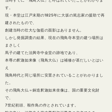
当時すでに「飛鳥大仏」と呼ばれていたことがわかりま
す。
現・本堂は江戸末期の1825年に大坂の篤志家の援助で再
建されたもので、
創建当時の壮大な伽藍の面影はありません。
しかし発掘調査の結果、現在の飛鳥寺本堂の建つ場所は
まさしく
馬子の建てた法興寺中金堂の跡地であり、
本尊の釈迦如来像（飛鳥大仏）は補修が甚だしいとはい
え
飛鳥時代と同じ場所に安置されていることがわかりまし
た。
その飛鳥大仏＝銅造釈迦如来坐像は、国の重要文化財
で、
7世紀初頭、鞍作鳥の作とされています。