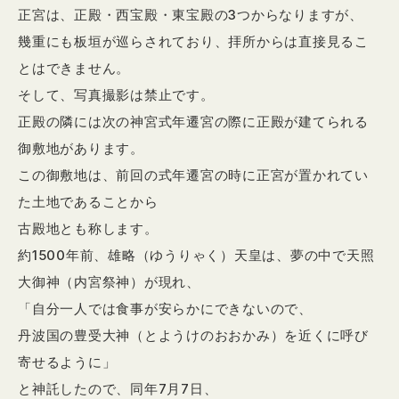
正宮は、正殿・西宝殿・東宝殿の3つからなりますが、
幾重にも板垣が巡らされており、拝所からは直接見るこ
とはできません。
そして、写真撮影は禁止です。
正殿の隣には次の神宮式年遷宮の際に正殿が建てられる
御敷地があります。
この御敷地は、前回の式年遷宮の時に正宮が置かれてい
た土地であることから
古殿地とも称します。
約1500年前、雄略（ゆうりゃく）天皇は、夢の中で天照
大御神（内宮祭神）が現れ、
「自分一人では食事が安らかにできないので、
丹波国の豊受大神（とようけのおおかみ）を近くに呼び
寄せるように」
と神託したので、同年7月7日、