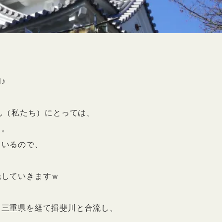
♪
ん（私たち）にとっては、
日。
ているので、
光していきますｗ
、三重県を経て揖斐川と合流し、