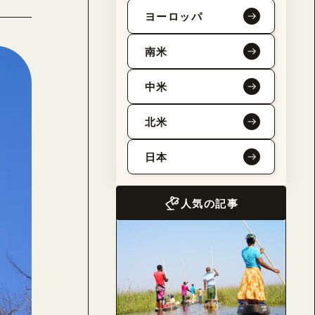
ヨーロッパ
南米
中米
北米
日本
人気の記事