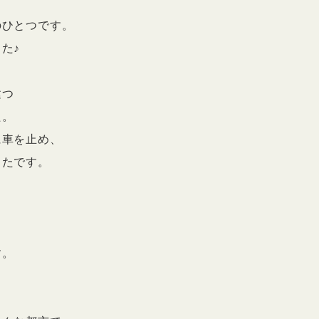
のひとつです。
た♪
建つ
た。
に車を止め、
ったです。
す。