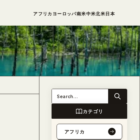
アフリカ
ヨーロッパ
南米
中米
北米
日本
カテゴリ
アフリカ