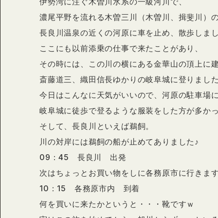
伊勢湾に注ぐ木曽川水系の一級河川で、
濃尾平野を流れる木曽三川（木曽川、揖斐川）
長良川温泉の近くの河原に車を止め、散歩しまし
ここにも以前添乗の仕事で来たことがあり、
その時には、この川の横にある金華山の頂上に
斎藤道三、織田信長ゆかりの岐阜城に登りまし
今日はこんなに天気がいいので、河原の駐車場
岐阜城に徒歩で登るような服装をした方が多か
そして、長良川といえば鵜飼。
川の対岸には鵜飼の船が止めてありました♪
09：45 長良川 出発
次はちょっとお買い物をしに各務原市に行きま
10：15 各務原市内 到着
何を買いに来たかというと・・・靴ですｗ