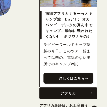
南部アフリカぐるーっとキ
ャンプ旅 Day11； オカ
バンゴ・デルタの真ん中で
キャンプ。動物に襲われた
くない!! ボツワナその5
ラグビーワールドカップ決
勝の今日。このツアー始ま
って以来の、電気のない場
所でのキャンプw試...
詳しくはこちら
アフリカ
アフリカ最終日。お土産買う