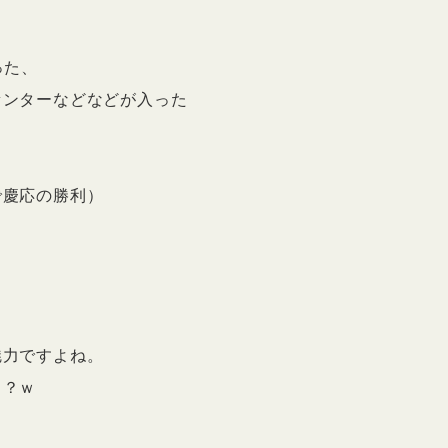
った、
センターなどなどが入った
で慶応の勝利）
魅力ですよね。
！？ｗ