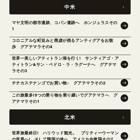
中米
マヤ文明の都市遺跡、コパン遺跡へ ホンジュラスその
1
コロニアルな町並みと廃虚が残るアンティグアをお散
歩 グアテマラその4
世界一美しいアティトラン湖を行く! サンティアゴ・ア
ティトラン&サン・ペドロ・ラ・ラグーナへ グアテマ
ラその3
チチカステナンゴでお買い物♪ グアテマラその2
この旅最多!9つの乗り物を乗り継いでグアテマラへ グ
アテマラその1
北米
世界旅最終日! ハリウッド観光。 プリティーウーマン
の世界へ! そして帰国の途へ アメリカ合衆国その7