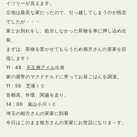
イツリーが見えます。
立地は最高な家だったので、引っ越してしまうのが残念
でしたが・・・
家とお別れをし、処分しなかった荷物を車に押し込め出
発。
まずは、荷物を置かせてもらうため相方さんの実家を目
指します！
11：45
天王洲アイル
出発
家の最寄のマクドナルドに寄ってお昼ごはんを調達。
11：55 芝浦ＩＣ
首都高、外環、関越を走り、
14：00 嵐山小川ＩＣ
埼玉の相方さんの実家に到着
今日はこのまま相方さんの実家にお世話になりま～す。