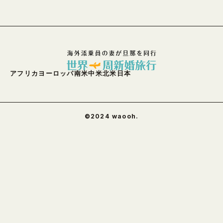
アフリカ
ヨーロッパ
南米
中米
北米
日本
©︎2024 waooh.