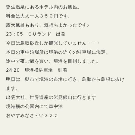
皆生温泉にあるホテル内のお風呂。
料金は大人一人３５０円です。
露天風呂もあり、気持ちよかったです♪
23：05 ＯＵランド 出発
今日は鳥取砂丘しか観光していません・・・
本日の車中泊場所は境港の近くの駐車場に決定。
途中で夜ご飯を買い、境港を目指しました。
24:20 境港横駐車場 到着
明日は、朝市で境港の市場に行き、鳥取から島根に抜け
ます。
出雲大社、世界遺産の岩見銀山に行きます
境港横の公園内にて車中泊
おやすみなさ～いｚｚｚ