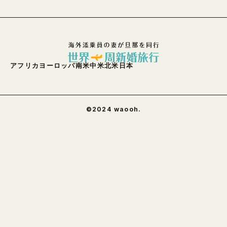
アフリカ
ヨーロッパ
南米
中米
北米
日本
©︎2024 waooh.