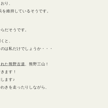
ており、
い浜を維持しているそうです。
からだそうです。
聞くと、
るのは私だけでしょうか・・・
された熊野古道
、熊野三山！
行きます！
します♪
のわきを走ったりしながら、
。