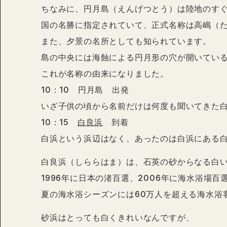
ちなみに、円月島（えんげつとう）は陸地のす
国の名勝に指定されていて、正式名称は高嶋（
また、夕景の名所としても知られています。
島の中央には海蝕による円月形の穴が開いてい
これが名称の由来になりました。
10：10 円月島 出発
いざ子供の頃から名前だけは何度も聞いてきた
10：15
白良浜
到着
白浜という浜辺はなく、あったのは白浜にある白
白良浜（しららはま）は、石英の砂からなる白
1996年に日本の渚百選、2006年に海水浴場
夏の海水浴シーズンには60万人を超える海水浴
砂浜はとっても白くきれいなんですが、