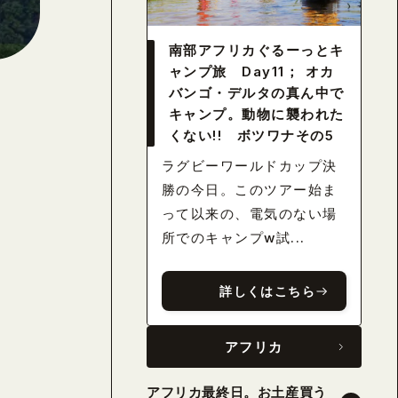
南部アフリカぐるーっとキ
ャンプ旅 Day11； オカ
バンゴ・デルタの真ん中で
キャンプ。動物に襲われた
くない!! ボツワナその5
ラグビーワールドカップ決
勝の今日。このツアー始ま
って以来の、電気のない場
所でのキャンプw試...
詳しくはこちら
アフリカ
アフリカ最終日。お土産買う