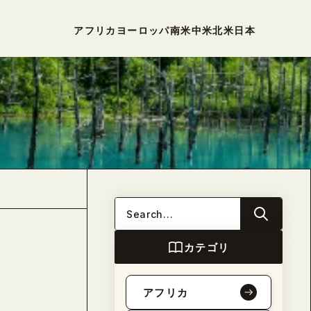
アフリカ
ヨーロッパ
南米
中米
北米
日本
カテゴリ
アフリカ