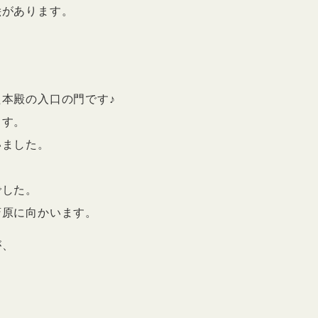
絵があります。
本殿の入口の門です♪
ます。
いました。
でした。
斎原に向かいます。
が、