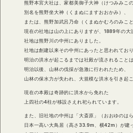
熊野本宮大社は、家都美御子大神（けつみみこ
別名を熊野坐大神（くまぬにますおおかみ）、
または、熊野加武呂乃命（くまぬかむろのみこ
現在の社地は山の上にありますが、1889年の
社地は熊野川の中州にありました。
社地は創建以来その中州にあったと思われてお
明治の洪水が起こるまでは社殿が流されること
明治以後、山林の伐採が急激に行われたため、
山林の保水力が失われ、大規模な洪水を引き起
現在の本殿は奇跡的に洪水から免れた
上四社の4柱が移設さえれ祀られています。
また、旧社地の中州は「大斎原」（おおゆのは
日本一高い大鳥居（高さ33.9m、横42m）が建