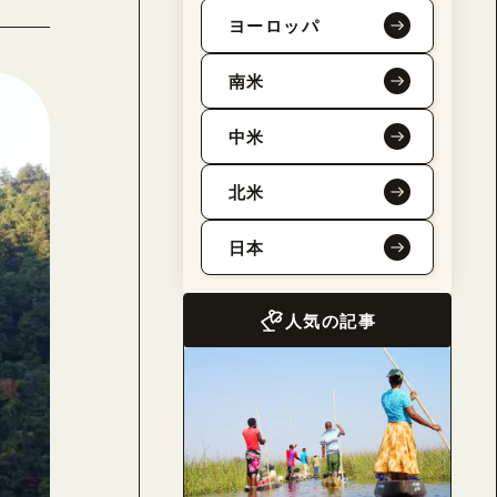
ヨーロッパ
南米
中米
北米
日本
人気の記事