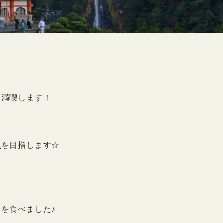
を満喫します！
浜
を目指します☆
を食べました♪