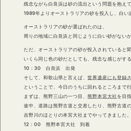
残念ながら白良浜は砂の流出という問題を抱え
1989年よりオーストラリアの砂を投入し、白
オーストラリアの砂が選ばれたのは、
周りの地域に白良浜と同じように白い砂がない
ただ、オーストラリアの砂が投入されていると
いくら同じ色の砂だとしても、残念な感じがす
10：30 白良浜 出発
そして、和歌山県と言えば、
世界遺産にも登録
ということで、今日のうちに回れるところまで
まずは、熊野三山の一つ目、
熊野本宮大社
を目指
途中、道路は熊野古道と交差したり、熊野古道
吉野川のほとりの本宮大社までやってきました
12：00 熊野本宮大社 到着